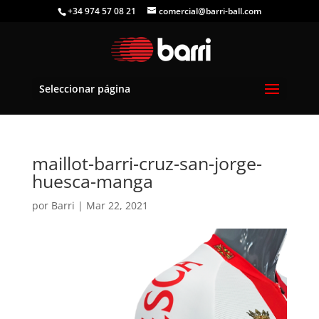
+34 974 57 08 21
comercial@barri-ball.com
Seleccionar página
maillot-barri-cruz-san-jorge-
huesca-manga
por
Barri
|
Mar 22, 2021