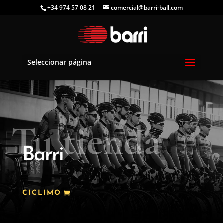
+34 974 57 08 21
comercial@barri-ball.com
Seleccionar página
Tu tienda
Barri
CICLIMO