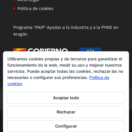
Política de cookies
Programa "PAIP" Ayudas a la Industria y a la PYME en
Aragón
Utilizamos cookies propias y de terceros para garantizar el
funcionamiento de la web, medir su uso y mejorar nuestros
servicios. Puede aceptar todas las cookies, rechazar las no
necesarias o configurar sus preferencias.
Política de
cookies
Ciclismo
Pantalones
Sudaderas
Aceptar todo
Bolsas y Gymsac
Balones Barri
Rechazar
BARRIERAS, S.A. Equipaciones y articulos deporivos |
Todos los derechos Reservados ® |
Política
Configurar
Privacidad
Aviso Legal
Política de Cookies