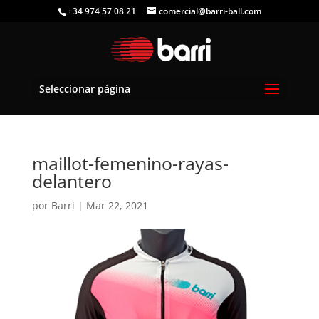
+34 974 57 08 21
comercial@barri-ball.com
Seleccionar página
maillot-femenino-rayas-
delantero
por
Barri
|
Mar 22, 2021