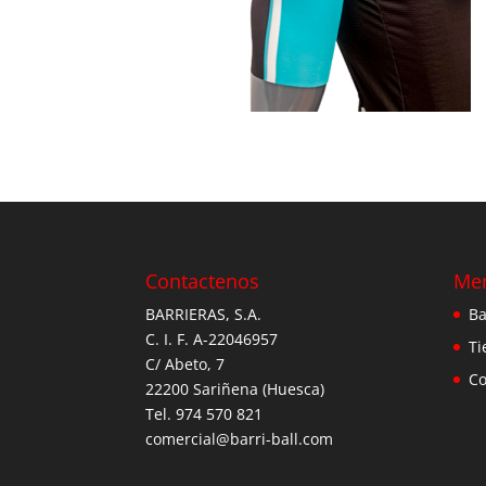
Contactenos
Me
BARRIERAS, S.A.
Ba
C. I. F. A-22046957
Ti
C/ Abeto, 7
Co
22200 Sariñena (Huesca)
Tel. 974 570 821
comercial@barri-ball.com