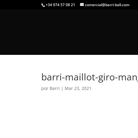
+34 974 57 08 21
comercial@barri-ball.com
barri-maillot-giro-ma
por
Barri
|
Mar 23, 2021