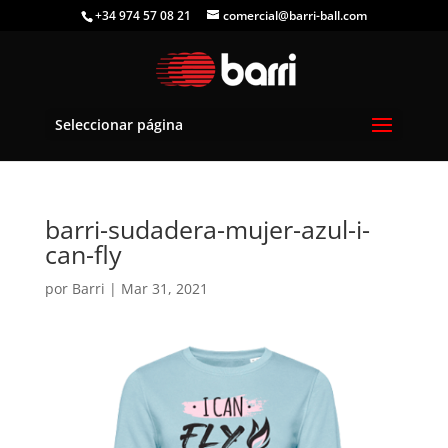
+34 974 57 08 21
comercial@barri-ball.com
Seleccionar página
barri-sudadera-mujer-azul-i-
can-fly
por
Barri
|
Mar 31, 2021