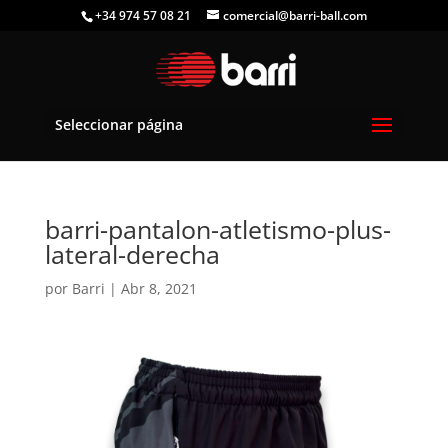
+34 974 57 08 21
comercial@barri-ball.com
Seleccionar página
barri-pantalon-atletismo-plus-
lateral-derecha
por
Barri
|
Abr 8, 2021