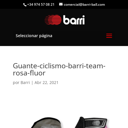
+34 974 57 08 21
comercial@barri-ball.com
Seleccionar página
Guante-ciclismo-barri-team-
rosa-fluor
por
Barri
|
Abr 22, 2021