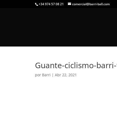
+34 974 57 08 21
comercial@barri-ball.com
Guante-ciclismo-barri
por
Barri
|
Abr 22, 2021