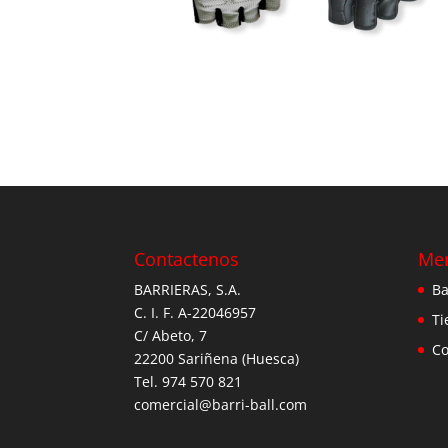
Contactenos
Me
BARRIERAS, S.A.
Ba
C. I. F. A-22046957
Ti
C/ Abeto, 7
Co
22200 Sariñena (Huesca)
Tel. 974 570 821
comercial@barri-ball.com