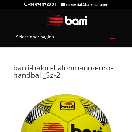
+34 974 57 08 21
comercial@barri-ball.com
Seleccionar página
barri-balon-balonmano-euro-
handball_Sz-2