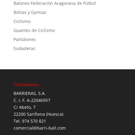
Balones Federación Aragonesa de Fútbol
Bolsas y Gymsac
Ciclismo
Guantes de Ciclismo
Pantalones
Sudaderas
Contactenos
BARRIERAS, S.A.
C. I. F. A-22046957
C/ Abeto, 7
22200 Sariñena (Huesca)
Tel. 974 570 821
comercial@barri-ball.com