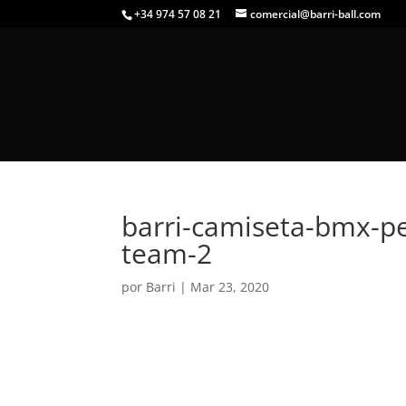
+34 974 57 08 21
comercial@barri-ball.com
barri-camiseta-bmx-p
team-2
por
Barri
|
Mar 23, 2020