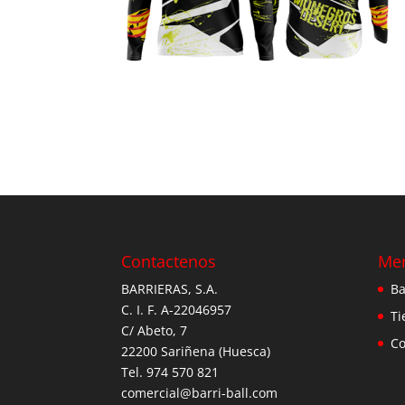
Contactenos
Me
BARRIERAS, S.A.
Ba
C. I. F. A-22046957
Ti
C/ Abeto, 7
Co
22200 Sariñena (Huesca)
Tel. 974 570 821
comercial@barri-ball.com