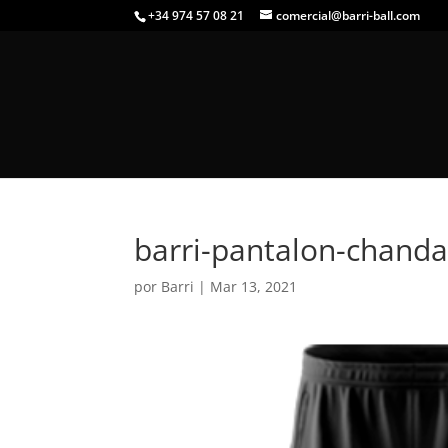
+34 974 57 08 21
comercial@barri-ball.com
barri-pantalon-chanda
por
Barri
|
Mar 13, 2021