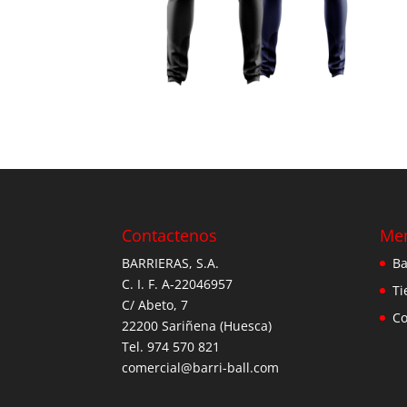
Contactenos
Me
BARRIERAS, S.A.
Ba
C. I. F. A-22046957
Ti
C/ Abeto, 7
Co
22200 Sariñena (Huesca)
Tel. 974 570 821
comercial@barri-ball.com