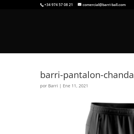
+34 974 57 08 21
comercial@barri-ball.com
barri-pantalon-chanda
por
Barri
|
Ene 11, 2021