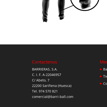
Contactenos
Me
BARRIERAS, S.A.
Ba
C. I. F. A-22046957
Ti
C/ Abeto, 7
Co
22200 Sariñena (Huesca)
Tel. 974 570 821
comercial@barri-ball.com