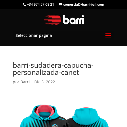
+34 974 57 08 21
comercial@barri-ball.com
Seleccionar página
barri-sudadera-capucha-
personalizada-canet
por
Barri
|
Dic 5, 2022