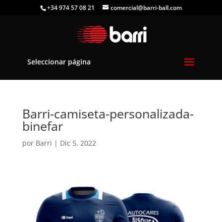
+34 974 57 08 21
comercial@barri-ball.com
Seleccionar página
Barri-camiseta-personalizada-
binefar
por
Barri
|
Dic 5, 2022