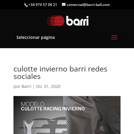
+34 974 57 08 21
comercial@barri-ball.com
Seleccionar página
culotte invierno barri redes
sociales
por
Barri
|
Dic 31, 2020