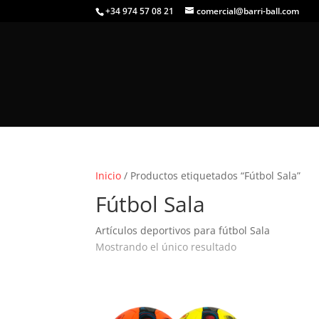
+34 974 57 08 21
comercial@barri-ball.com
Inicio
/ Productos etiquetados “Fútbol Sala”
Fútbol Sala
Artículos deportivos para fútbol Sala
Mostrando el único resultado