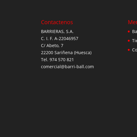
Contactenos
Me
BARRIERAS, S.A.
Ba
C. I. F. A-22046957
Ti
C/ Abeto, 7
Co
22200 Sariñena (Huesca)
Tel. 974 570 821
comercial@barri-ball.com