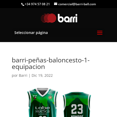
+34 974 57 08 21
comercial@barri-ball.com
Seleccionar página
barri-peñas-baloncesto-1-
equipacion
por
Barri
|
Dic 19, 2022