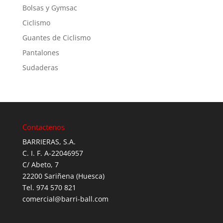
Bolsas y Gymsac
Ciclismo
Guantes de Ciclismo
Pantalones
Sudaderas
Contactenos
BARRIERAS, S.A.
C. I. F. A-22046957
C/ Abeto, 7
22200 Sariñena (Huesca)
Tel. 974 570 821
comercial@barri-ball.com