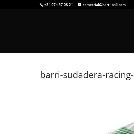
+34 974 57 08 21
comercial@barri-ball.com
barri-sudadera-racing