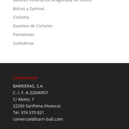
Bolsas y Gymsac
Ciclismo
Guantes de Ciclismo
Pantalones
Sudaderas
Contactenos
BARRIERAS, S.A.
C. I. F. A-22046957
C/ Abeto, 7
22200 Sariñena (Huesca)
Tel. 974 570 821
comercial@barri-ball.com