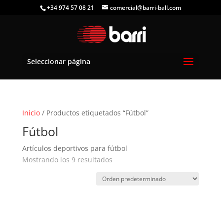
+34 974 57 08 21
comercial@barri-ball.com
Seleccionar página
Inicio
/ Productos etiquetados “Fútbol”
Fútbol
Artículos deportivos para fútbol
Mostrando los 9 resultados