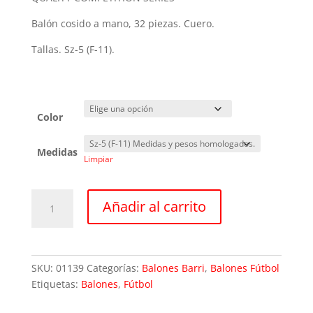
Balón cosido a mano, 32 piezas. Cuero.
Tallas. Sz-5 (F-11).
Color
Medidas
Limpiar
Balón
Añadir al carrito
de
fútbol
Dover
Sz-
SKU:
01139
Categorías:
Balones Barri
,
Balones Fútbol
5
Etiquetas:
Balones
,
Fútbol
cantidad