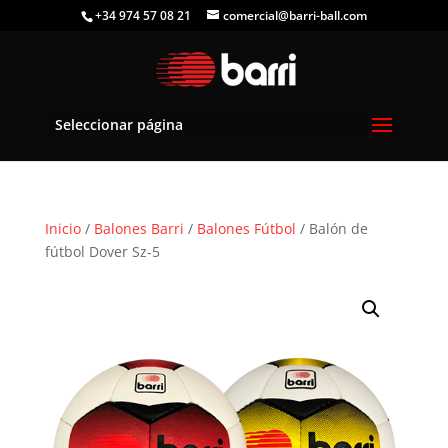
+34 974 57 08 21
comercial@barri-ball.com
Seleccionar página
Inicio
/
Balones Barri
/
Balones Fútbol
/ Balón de
fútbol Dover Sz-5