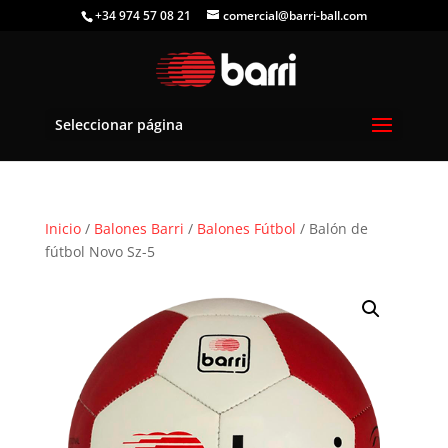
+34 974 57 08 21
comercial@barri-ball.com
Seleccionar página
Inicio
/
Balones Barri
/
Balones Fútbol
/ Balón de
fútbol Novo Sz-5