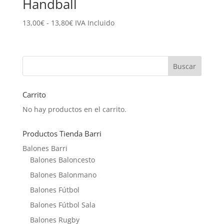
Handball
Rango
13,00
€
-
13,80
€
IVA Incluido
de
precios:
desde
13,00€
hasta
13,80€
Carrito
No hay productos en el carrito.
Productos Tienda Barri
Balones Barri
Balones Baloncesto
Balones Balonmano
Balones Fútbol
Balones Fútbol Sala
Balones Rugby