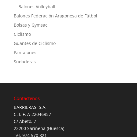
Balones Volleyball
Balones Federación Aragonesa de Fútbol
Bolsas y Gymsac
Ciclismo
Guantes de Ciclismo
Pantalones
Sudaderas
Contactenos
BARRIERAS, S.A.
C. I. F. A-22046957
C/ Abeto, 7
22200 Sariñena (Huesca)
Tel. 974 570 821