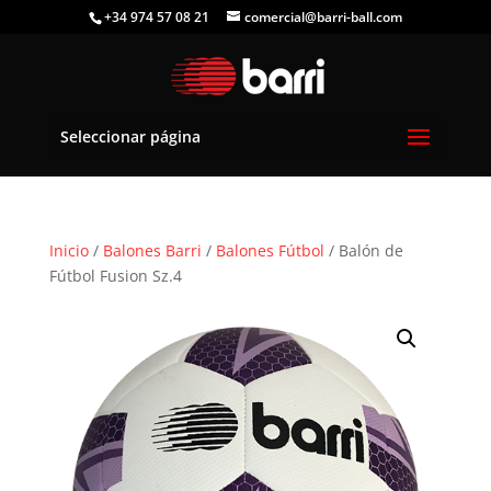
+34 974 57 08 21
comercial@barri-ball.com
Seleccionar página
Inicio
/
Balones Barri
/
Balones Fútbol
/ Balón de
Fútbol Fusion Sz.4